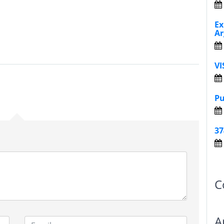
Ex
Ar
VI
Pu
37
C
A