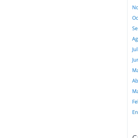
No
Oc
Se
Ag
Ju
Ju
Ma
Ab
Ma
Fe
En
C