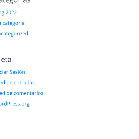
og 2022
n categoría
categorized
eta
iciar Sesión
ed de entradas
ed de comentarios
rdPress.org