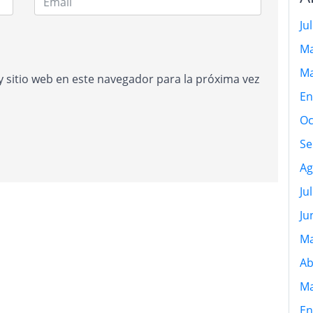
Ju
Ma
Ma
 sitio web en este navegador para la próxima vez
En
Oc
Se
Ag
Ju
Ju
Ma
Ab
Ma
En