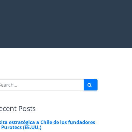
ecent Posts
sita estratégica a Chile de los fundadores
 Purotecs (EE.UU.)