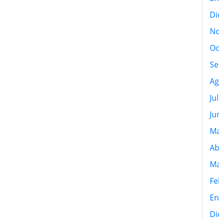
Di
No
Oc
Se
Ag
Ju
Ju
Ma
Ab
Ma
Fe
En
Di