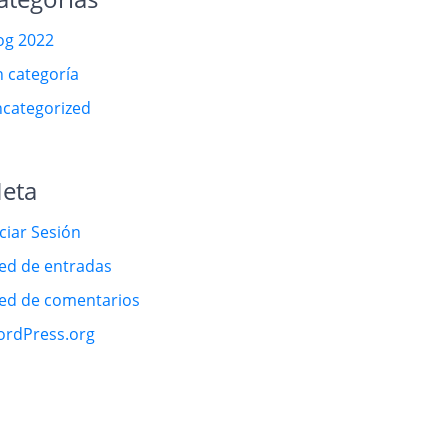
og 2022
n categoría
categorized
eta
iciar Sesión
ed de entradas
ed de comentarios
rdPress.org