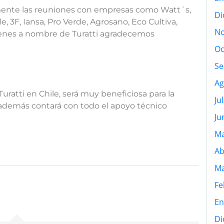
rmente las reuniones con empresas como Watt´s,
Di
e, 3F, Iansa, Pro Verde, Agrosano, Eco Cultiva,
No
quienes a nombre de Turatti agradecemos
Oc
Se
Ag
ratti en Chile, será muy beneficiosa para la
Ju
al además contará con todo el apoyo técnico
Ju
Ma
Ab
Ma
Fe
En
Di