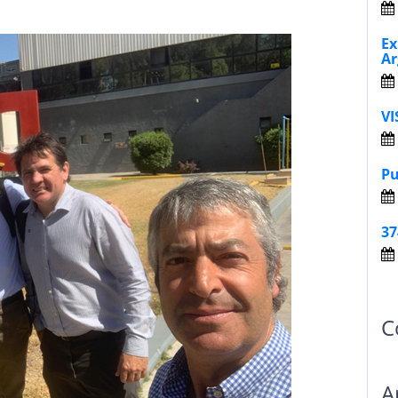
Ex
Ar
VI
Pu
37
C
A