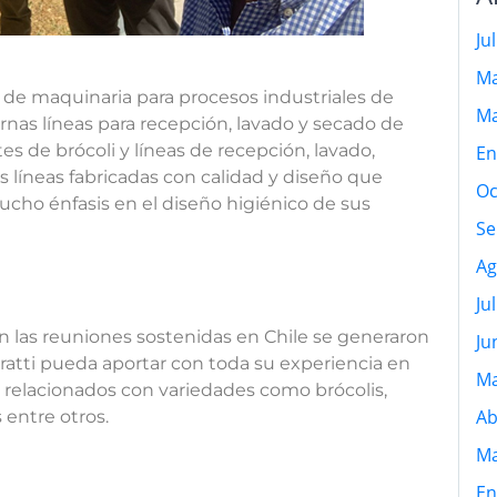
Ju
Ma
ón de maquinaria para procesos industriales de
Ma
nas líneas para recepción, lavado y secado de
tes de brócoli y líneas de recepción, lavado,
En
s líneas fabricadas con calidad y diseño que
Oc
 mucho énfasis en el diseño higiénico de sus
Se
Ag
Ju
en las reuniones sostenidas en Chile se generaron
Ju
atti pueda aportar con toda su experiencia en
Ma
, relacionados con variedades como brócolis,
Ab
s entre otros.
Ma
En