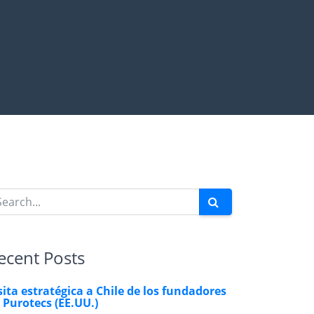
ecent Posts
sita estratégica a Chile de los fundadores
 Purotecs (EE.UU.)